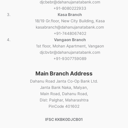
djcbebr@dahanujanatabank.com
+91-8080222933
Kasa Branch
18/19 Gr.floor, New City Building, Kasa
kasabranch@dahanujanatabank.com
+91-7448067402
Vangaon Branch
1st floor, Mohan Apartment, Vangaon
djcbvbr@dahanujanatabank.com
+91-9307759089
Main Branch Address
Dahanu Road Janta Co-Op Bank Ltd.
Janta Bank Naka, Malyan,
Main Road, Dahanu Road,
Dist: Palghar, Maharashtra
PinCode 401602
IFSC KKBK0DJCB01