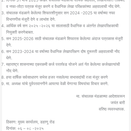
दिनांक 31 मार्च 2025 अखेर संचालक मंडळाचा वार्षिक अहवाल, लेखापरिक्षेत ताळेबंद
व नफा-तोटा पत्रक मंजूर करणे व वैधानिक लेखा परिक्षकांच्या अहवालाची नोंद घेणे.
संचालक मंडळाने केलेल्या शिफारशीनुसार सन 2024 -2025 या वर्षाच्या नफा
विभागणीस मंजूरी देणे व लाभांश देणे.
आर्थिक वर्ष सन २०२५ -२०२६ या सालासाठी वैधानिक व अंतर्गत लेखापरिक्षकाची
नियुक्ती करणेबाबत.
सन 2025-2026 साठी संचालक मंडळाने शिफारस केलेल्या अंदाज पत्रकास मंजूरी
देणे.
सन 2023-2024 या वर्षाच्या वैधानिक लेखापरिक्षण दोष दुरूस्ती अहवालाची नोंद
घेणे.
महाराष्ट्र शासनाच्या एकरकमी कर्ज परतफेड योजने अतं र्गत केलेल्या कर्जखात्यांची
नोंद घेणे.
हया वार्षिक सर्वसाधारण सभेस हजर नसलेल्या सभासदांची रजा मंजूर करणे
मा. अध्यक्ष यांचे पूर्वपरवानगीने आयत्या वेळी येणाऱ्या विषयांचा विचार करणे.
मा. संचालक मंडळाच्या आदेशावरून
जयंत बारी
वरिष्ठ व्यवस्थापक.
ठिकाण: मुख्य कार्यालय, डहाणू रोड
दिनांक: ०६ – ०८ -२०२५