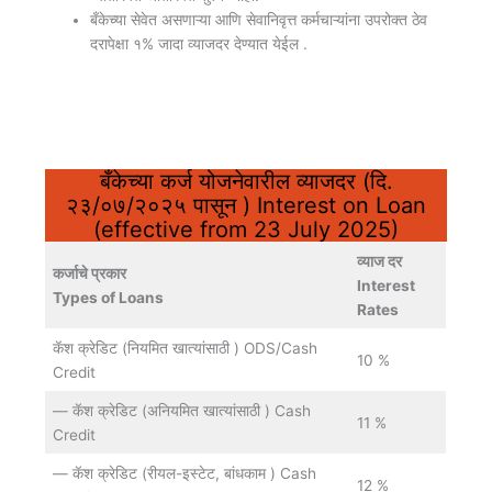
बँकेच्या सेवेत असणाऱ्या आणि सेवानिवृत्त कर्मचाऱ्यांना उपरोक्त ठेव
दरापेक्षा १% जादा व्याजदर देण्यात येईल .
बँकेच्या कर्ज योजनेवारील व्याजदर (दि.
२३/०७/२०२५ पासून ) Interest on Loan
(effective from 23 July 2025)
व्याज दर
कर्जाचे प्रकार
Interest
Types of Loans
Rates
कॅश क्रेडिट (नियमित खात्यांसाठी ) ODS/Cash
10 %
Credit
— कॅश क्रेडिट (अनियमित खात्यांसाठी ) Cash
11 %
Credit
— कॅश क्रेडिट (रीयल-इस्टेट, बांधकाम ) Cash
12 %