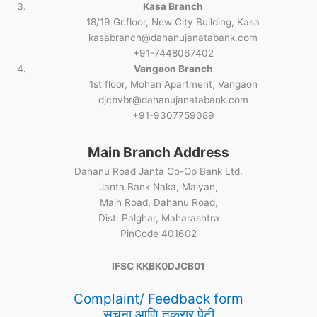
Kasa Branch
18/19 Gr.floor, New City Building, Kasa
kasabranch@dahanujanatabank.com
+91-7448067402
Vangaon Branch
1st floor, Mohan Apartment, Vangaon
djcbvbr@dahanujanatabank.com
+91-9307759089
Main Branch Address
Dahanu Road Janta Co-Op Bank Ltd.
Janta Bank Naka, Malyan,
Main Road, Dahanu Road,
Dist: Palghar, Maharashtra
PinCode 401602
IFSC KKBK0DJCB01
Complaint/ Feedback form
सूचना आणि तक्रार पेटी