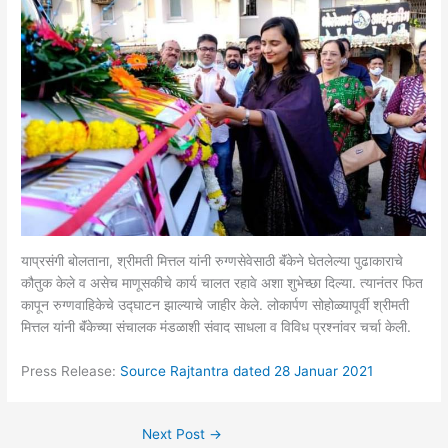
याप्रसंगी बोलताना, श्रीमती मित्तल यांनी रुग्णसेवेसाठी बॅंकेने घेतलेल्या पुढाकाराचे
कौतुक केले व असेच माणूसकीचे कार्य चालत रहावे अशा शुभेच्छा दिल्या. त्यानंतर फित
कापून रुग्णवाहिकेचे उद्घाटन झाल्याचे जाहीर केले. लोकार्पण सोहोळ्यापूर्वी श्रीमती
मित्तल यांनी बॅंकेच्या संचालक मंडळाशी संवाद साधला व विविध प्रश्नांवर चर्चा केली.
Press Release:
Source Rajtantra dated 28 Januar 2021
Next Post
→