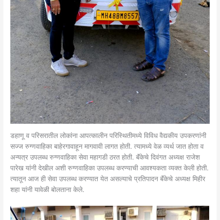
डहाणू व परिसरातील लोकांना आपत्कालीन परिस्थितीमध्ये विविध वैद्यकीय उपकरणांनी
सज्ज रुग्णवाहिका बाहेरगावाहून मागवावी लागत होती. त्यामध्ये वेळ व्यर्थ जात होता व
अन्यत्र उपलब्ध रुग्णवाहिका सेवा महागडी ठरत होती. बॅंकेचे दिवंगत अध्यक्ष राजेश
पारेख यांनी देखील अशी रुग्णवाहिका उपलब्ध करण्याची आवश्यकता व्यक्त केली होती.
त्यातून आज ही सेवा उपलब्ध करण्यात येत असल्याचे प्रतिपादन बॅंकेचे अध्यक्ष मिहीर
शहा यांनी यावेळी बोलताना केले.