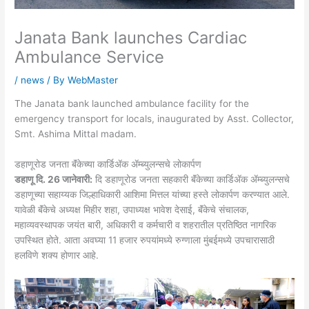
Janata Bank launches Cardiac
Ambulance Service
/
news
/ By
WebMaster
The Janata bank launched ambulance facility for the
emergency transport for locals, inaugurated by Asst. Collector,
Smt. Ashima Mittal madam.
डहाणूरोड जनता बॅंकेच्या कार्डिॲक ॲम्ब्युलन्सचे लोकार्पण
डहाणू दि. 26 जानेवारी:
दि डहाणूरोड जनता सहकारी बॅंकेच्या कार्डिॲक ॲम्ब्युलन्सचे
डहाणूच्या सहाय्यक जिल्हाधिकारी आशिमा मित्तल यांच्या हस्ते लोकार्पण करण्यात आले.
यावेळी बॅंकेचे अध्यक्ष मिहीर शहा, उपाध्यक्ष भावेश देसाई, बॅंकेचे संचालक,
महाव्यवस्थापक जयंत बारी, अधिकारी व कर्मचारी व शहरातील प्रतिष्ठित नागरिक
उपस्थित होते. आता अवघ्या 11 हजार रुपयांमध्ये रुग्णाला मुंबईमध्ये उपचारासाठी
हलविणे शक्य होणार आहे.